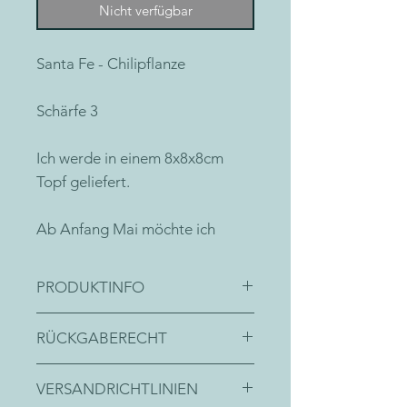
Nicht verfügbar
Santa Fe - Chilipflanze
Schärfe 3
Ich werde in einem 8x8x8cm
Topf geliefert.
Ab Anfang Mai möchte ich
gerne in ein größeres zu Hause –
am Besten direkt in die Erde
PRODUKTINFO
oder in einen Topf mit
Topfgröße mindestens 8 Liter oder
mindestens 8 Liter Volumen.
RÜCKGABERECHT
Freiland (Beet)
Da ich Sonne liebe, darfst du
Leider sind Pflanzen vom Umtausch
VERSANDRICHTLINIEN
und Rückgaberecht ausgeschlossen.
mich gerne an einen sonnigen