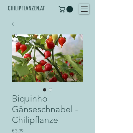
CHILIPFLANZEN.AT
Biquinho
Gänseschnabel -
Chilipflanze
Preis
€ 3,99